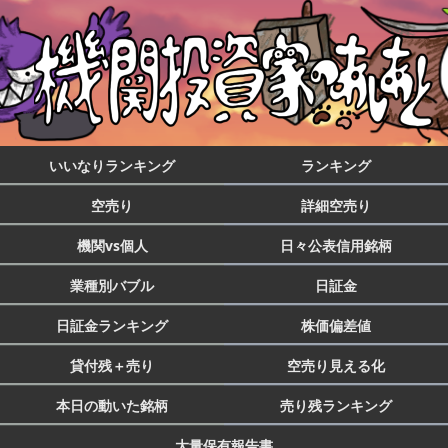
いいなりランキング
ランキング
空売り
詳細空売り
機関vs個人
日々公表信用銘柄
業種別バブル
日証金
日証金ランキング
株価偏差値
貸付残＋売り
空売り見える化
本日の動いた銘柄
売り残ランキング
大量保有報告書