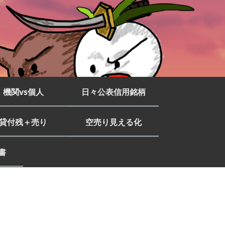
機関vs個人
日々公表信用銘柄
貸付残＋売り
空売り見える化
書