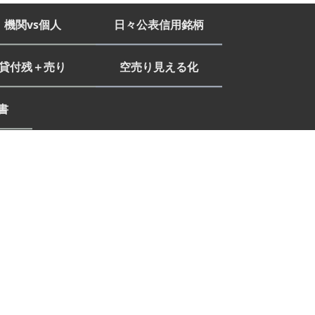
機関vs個人
日々公表信用銘柄
貸付残＋売り
空売り見える化
書