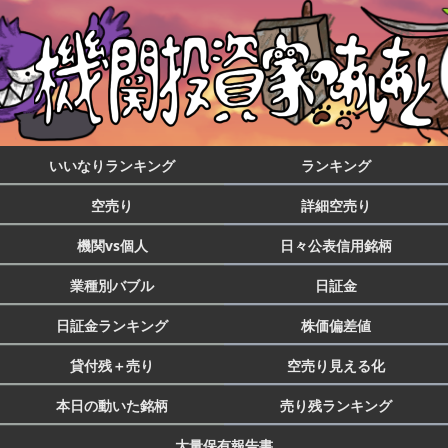
いいなりランキング
ランキング
空売り
詳細空売り
機関vs個人
日々公表信用銘柄
業種別バブル
日証金
日証金ランキング
株価偏差値
貸付残＋売り
空売り見える化
本日の動いた銘柄
売り残ランキング
大量保有報告書