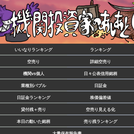
いいなりランキング
ランキング
空売り
詳細空売り
機関vs個人
日々公表信用銘柄
業種別バブル
日証金
日証金ランキング
株価偏差値
貸付残＋売り
空売り見える化
本日の動いた銘柄
売り残ランキング
大量保有報告書