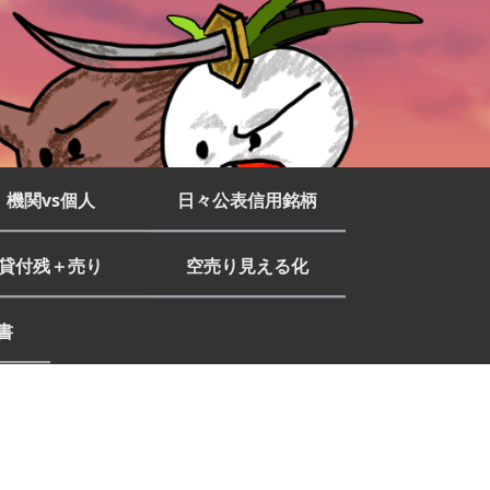
機関vs個人
日々公表信用銘柄
貸付残＋売り
空売り見える化
書