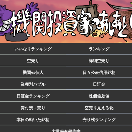
いいなりランキング
ランキング
空売り
詳細空売り
機関vs個人
日々公表信用銘柄
業種別バブル
日証金
日証金ランキング
株価偏差値
貸付残＋売り
空売り見える化
本日の動いた銘柄
売り残ランキング
大量保有報告書