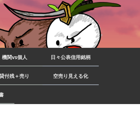
機関vs個人
日々公表信用銘柄
貸付残＋売り
空売り見える化
書