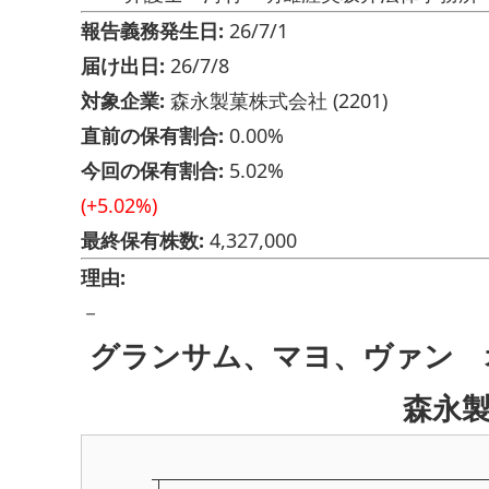
報告義務発生日:
26/7/1
届け出日:
26/7/8
対象企業:
森永製菓株式会社 (2201)
直前の保有割合:
0.00%
今回の保有割合:
5.02%
(+5.02%)
最終保有株数:
4,327,000
理由:
－
グランサム、マヨ、ヴァン オ
森永製