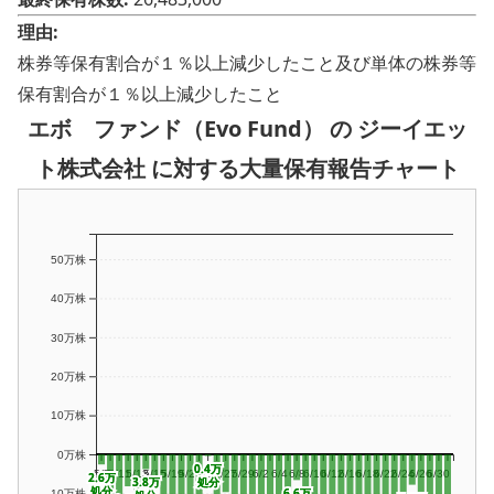
理由:
株券等保有割合が１％以上減少したこと及び単体の株券等
保有割合が１％以上減少したこと
エボ ファンド（Evo Fund） の ジーイエッ
ト株式会社 に対する大量保有報告チャート
50万株
40万株
30万株
20万株
10万株
0万株
0.4万
0.4万
5/7
5/11
5/13
5/15
5/19
5/21
5/25
5/27
5/29
6/2
6/4
6/8
6/10
6/12
6/16
6/18
6/22
6/24
6/26
6/30
2.6万
2.6万
3.8万
3.8万
処分
処分
処分
処分
6.6万
6.6万
-10万株