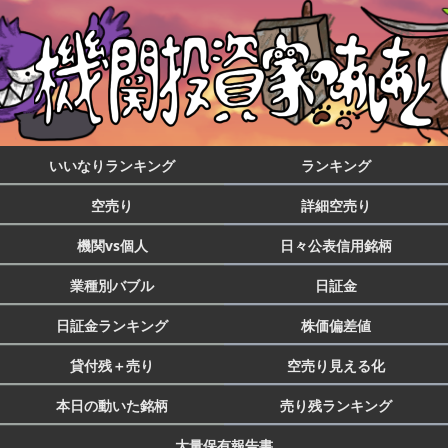
いいなりランキング
ランキング
空売り
詳細空売り
機関vs個人
日々公表信用銘柄
業種別バブル
日証金
日証金ランキング
株価偏差値
貸付残＋売り
空売り見える化
本日の動いた銘柄
売り残ランキング
大量保有報告書