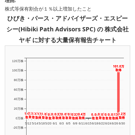
理由:
株式等保有割合が１％以上増加したこと
ひびき・パース・アドバイザーズ・エスピー
シー(Hibiki Path Advisors SPC) の 株式会社
ヤギ に対する大量保有報告チャート
120万株
101.0万
101.0万
取得
取得
100万株
80万株
60万株
40万株
20万株
2.5万
2.5万
1.7万
1.7万
1.6万
1.6万
1.5万
1.5万
1.2万
1.2万
1.1万
1.1万
0.8万
0.8万
0.8万
0.8万
0.5万
0.5万
0.5万
0.5万
0.4万
0.4万
0.4万
0.4万
0.4万
0.4万
0.3万
0.3万
0.3万
0.3万
0.3万
0.3万
0.2万
0.2万
0.2万
0.2万
0.2万
0.2万
0.1万
0.1万
0.1万
0.1万
0.1万
0.1万
取得
取得
取得
取得
取得
取得
取得
取得
取得
取得
取得
取得
取得
取得
取得
取得
取得
取得
取得
取得
取得
取得
取得
取得
取得
取得
取得
取得
取得
取得
取得
取得
取得
取得
取得
取得
取得
取得
取得
取得
取得
取得
取得
取得
0万株
5/12
5/14
5/18
5/20
6/1
6/3
6/5
6/9
6/11
6/15
6/18
6/22
6/24
6/26
6/30
-20万株