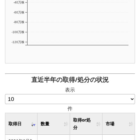
-40万株
-60万株
-80万株
-100万株
-120万株
直近半年の取得/処分の状況
表示
件
取得or処
取得日
数量
市場
分