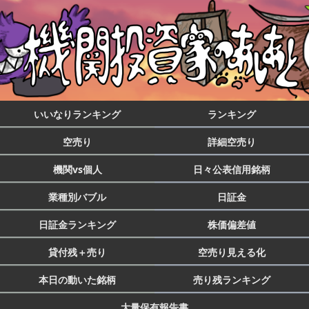
いいなりランキング
ランキング
空売り
詳細空売り
機関vs個人
日々公表信用銘柄
業種別バブル
日証金
日証金ランキング
株価偏差値
貸付残＋売り
空売り見える化
本日の動いた銘柄
売り残ランキング
大量保有報告書