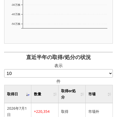
-30万株
-40万株
-50万株
直近半年の取得/処分の状況
表示
件
取得or処
取得日
数量
市場
分
2026年7月1
+220,354
取得
市場外
日