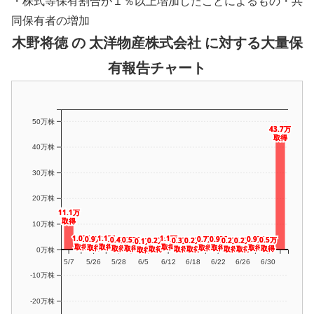
・株式等保有割合が１％以上増加したことによるもの・共
同保有者の増加
木野将徳 の 太洋物産株式会社 に対する大量保
有報告チャート
50万株
43.7万
43.7万
取得
取得
40万株
30万株
20万株
11.1万
11.1万
取得
取得
10万株
1.1万
1.1万
1.1万
1.1万
1.0万
1.0万
0.9万
0.9万
0.9万
0.9万
0.9万
0.9万
0.7万
0.7万
0.5万
0.5万
0.5万
0.5万
0.4万
0.4万
0.3万
0.3万
0.2万
0.2万
0.2万
0.2万
0.2万
0.2万
0.2万
0.2万
0.1万
0.1万
取得
取得
取得
取得
取得
取得
取得
取得
取得
取得
取得
取得
取得
取得
取得
取得
取得
取得
取得
取得
取得
取得
取得
取得
取得
取得
取得
取得
取得
取得
取得
取得
0万株
5/7
5/26
5/28
6/5
6/12
6/18
6/22
6/26
6/30
-10万株
-20万株