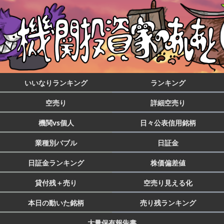
いいなりランキング
ランキング
空売り
詳細空売り
機関vs個人
日々公表信用銘柄
業種別バブル
日証金
日証金ランキング
株価偏差値
貸付残＋売り
空売り見える化
本日の動いた銘柄
売り残ランキング
大量保有報告書