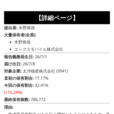
【詳細ページ】
提出者:
木野将徳
大量保有者(全員):
木野将徳
エックスモバイル株式会社
報告義務発生日:
26/7/1
届け出日:
26/7/8
対象企業:
太洋物産株式会社 (9941)
直前の保有割合:
17.17%
今回の保有割合:
32.41%
(+15.24%)
最終保有株数:
786,772
理由: