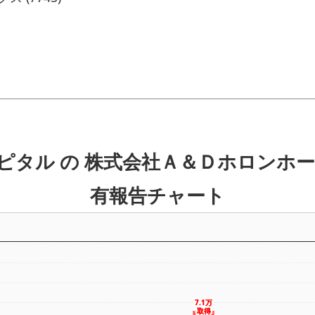
ピタル の 株式会社Ａ＆Ｄホロンホー
有報告チャート
7.1万
7.1万
取得
取得