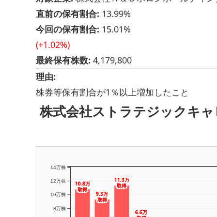
直前の保有割合:
13.99%
今回の保有割合:
15.01%
(+1.02%)
最終保有株数:
4,179,800
理由:
株券等保有割合が1％以上増加したこと
株式会社ストラテジックキャ
14万株
11.3万
11.3万
12万株
10.8万
10.8万
取得
取得
取得
取得
9.3万
9.3万
10万株
取得
取得
8万株
6.6万
6.6万