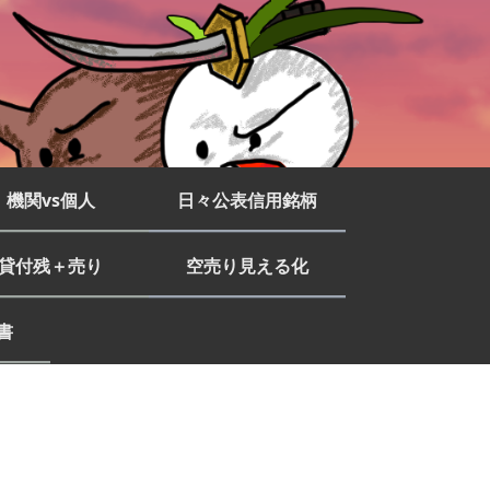
機関vs個人
日々公表信用銘柄
貸付残＋売り
空売り見える化
書