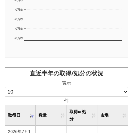
-0万株
-0万株
-0万株
-0万株
-0万株
直近半年の取得/処分の状況
表示
件
取得or処
取得日
数量
市場
分
2026年7月1