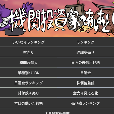
いいなりランキング
ランキング
空売り
詳細空売り
機関vs個人
日々公表信用銘柄
業種別バブル
日証金
日証金ランキング
株価偏差値
貸付残＋売り
空売り見える化
本日の動いた銘柄
売り残ランキング
大量保有報告書