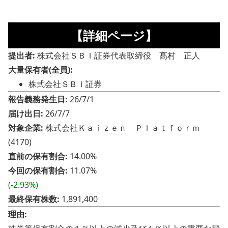
【詳細ページ】
提出者:
株式会社ＳＢＩ証券代表取締役 髙村 正人
大量保有者(全員):
株式会社ＳＢＩ証券
報告義務発生日:
26/7/1
届け出日:
26/7/7
対象企業:
株式会社Ｋａｉｚｅｎ Ｐｌａｔｆｏｒｍ
(4170)
直前の保有割合:
14.00%
今回の保有割合:
11.07%
(-2.93%)
最終保有株数:
1,891,400
理由: