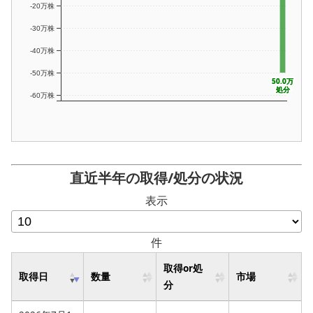
-20万株
-30万株
-40万株
-50万株
50.0万
50.0万
処分
処分
-60万株
直近半年の取得/処分の状況
表示
件
取得or処
取得日
数量
市場
分