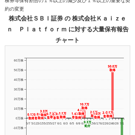
株券等保有割合の１％以上の減少及び１％以上の重要な契
約の変更
株式会社ＳＢＩ証券 の 株式会社Ｋａｉｚｅ
ｎ Ｐｌａｔｆｏｒｍ に対する大量保有報告
チャート
60万株
50.0万
50.0万
取得
取得
50万株
40万株
30万株
20万株
10.7万
10.7万
取得
取得
10万株
4.7万
4.7万
3.3万
3.3万
2.6万
2.6万
2.1万
2.1万
2.0万
2.0万
1.3万
1.3万
1.1万
1.1万
1.0万
1.0万
1.0万
1.0万
取得
取得
0.6万
0.6万
0.5万
0.5万
0.5万
0.5万
0.4万
0.4万
0.2万
0.2万
0.1万
0.1万
0.1万
0.1万
取得
取得
取得
取得
取得
取得
取得
取得
取得
取得
取得
取得
取得
取得
取得
取得
取得
取得
取得
取得
取得
取得
取得
取得
取得
取得
取得
取得
取得
取得
0万株
0.3万
0.3万
5/7
5/11
5/15
5/25
5/27
6/1
6/3
6/5
6/9
6/11
6/15
6/17
6/22
6/24
6/26
7/1
処分
処分
-10万株