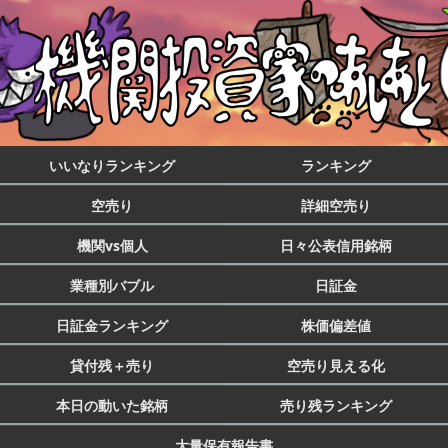
いいなりランキング
ランキング
空売り
詳細空売り
機関vs個人
日々公表信用銘柄
業種別バブル
日証金
日証金ランキング
株価偏差値
貸付残＋売り
空売り見える化
本日の動いた銘柄
売り残ランキング
大量保有報告書