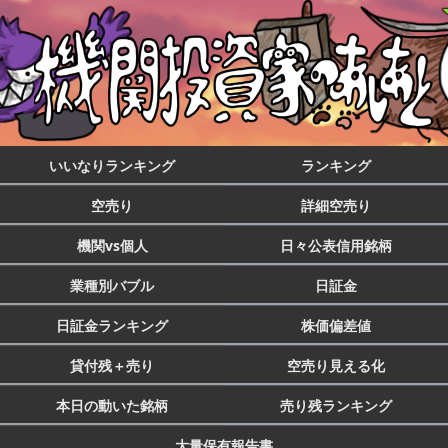
いいなりランキング
ランキング
空売り
詳細空売り
機関vs個人
日々公表信用銘柄
業種別バブル
日証金
日証金ランキング
株価偏差値
貸付残＋売り
空売り見える化
本日の動いた銘柄
売り残ランキング
大量保有報告書