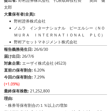
提出者:
野村證券株式会社 代表取締役社長 奥田 健
太郎
大量保有者(全員):
野村證券株式会社
ノムラ インターナショナル ピーエルシー（ＮＯ
ＭＵＲＡ ＩＮＴＥＲＮＡＴＩＯＮＡＬ ＰＬＣ）
野村アセットマネジメント株式会社
報告義務発生日:
26/6/30
届け出日:
26/7/6
対象企業:
エーザイ株式会社 (4523)
直前の保有割合:
6.20%
今回の保有割合:
7.29%
(+1.09%)
最終保有株数:
21,252,800
理由:
・株券等保有割合の１％以上の増加