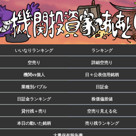
いいなりランキング
ランキング
空売り
詳細空売り
機関vs個人
日々公表信用銘柄
業種別バブル
日証金
日証金ランキング
株価偏差値
貸付残＋売り
空売り見える化
本日の動いた銘柄
売り残ランキング
大量保有報告書