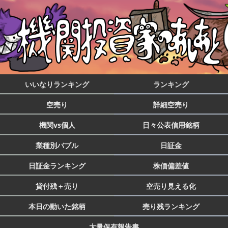
いいなりランキング
ランキング
空売り
詳細空売り
機関vs個人
日々公表信用銘柄
業種別バブル
日証金
日証金ランキング
株価偏差値
貸付残＋売り
空売り見える化
本日の動いた銘柄
売り残ランキング
大量保有報告書