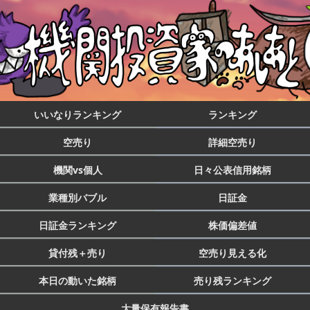
いいなりランキング
ランキング
空売り
詳細空売り
機関vs個人
日々公表信用銘柄
業種別バブル
日証金
日証金ランキング
株価偏差値
貸付残＋売り
空売り見える化
本日の動いた銘柄
売り残ランキング
大量保有報告書