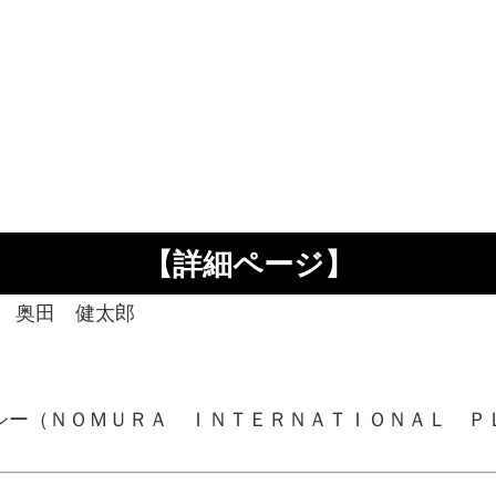
【詳細ページ】
 奥田 健太郎
シー（ＮＯＭＵＲＡ ＩＮＴＥＲＮＡＴＩＯＮＡＬ Ｐ