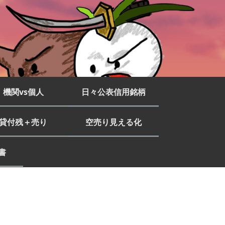
機関vs個人
日々公表信用銘柄
貸付残＋売り
空売り見える化
書