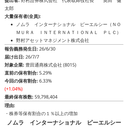
提出者:
野村證券株式会社 代表取締役社長 奥田 健
太郎
大量保有者(全員):
ノムラ インターナショナル ピーエルシー（ＮＯ
ＭＵＲＡ ＩＮＴＥＲＮＡＴＩＯＮＡＬ ＰＬＣ）
野村アセットマネジメント株式会社
報告義務発生日:
26/6/30
届け出日:
26/7/7
対象企業:
豊田通商株式会社 (8015)
直前の保有割合:
5.29%
今回の保有割合:
6.33%
(+1.04%)
最終保有株数:
59,798,404
理由:
・株券等保有割合の１％以上の増加
ノムラ インターナショナル ピーエルシー