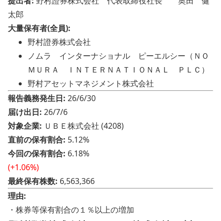
提出者:
野村證券株式会社 代表取締役社長 奥田 健
太郎
大量保有者(全員):
野村證券株式会社
ノムラ インターナショナル ピーエルシー（ＮＯ
ＭＵＲＡ ＩＮＴＥＲＮＡＴＩＯＮＡＬ ＰＬＣ）
野村アセットマネジメント株式会社
報告義務発生日:
26/6/30
届け出日:
26/7/6
対象企業:
ＵＢＥ株式会社 (4208)
直前の保有割合:
5.12%
今回の保有割合:
6.18%
(+1.06%)
最終保有株数:
6,563,366
理由:
・株券等保有割合の１％以上の増加