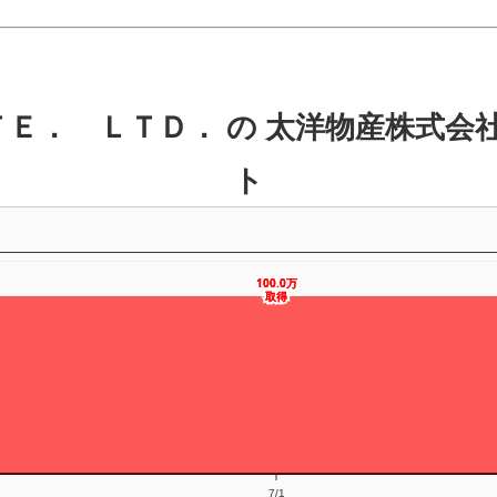
Ｅ． ＬＴＤ． の 太洋物産株式会
ト
100.0万
100.0万
取得
取得
7/1