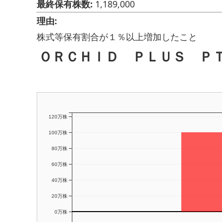
最終保有株数:
1,189,000
理由:
株式等保有割合が１％以上増加したこと
ＯＲＣＨＩＤ ＰＬＵＳ ＰＴ
120万株
100万株
80万株
60万株
40万株
20万株
0万株