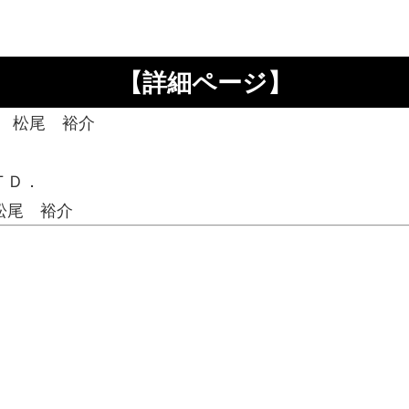
【詳細ページ】
 松尾 裕介
ＴＤ．
松尾 裕介