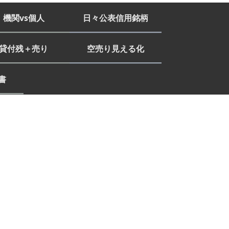
機関vs個人
日々公表信用銘柄
貸付残＋売り
空売り見える化
書