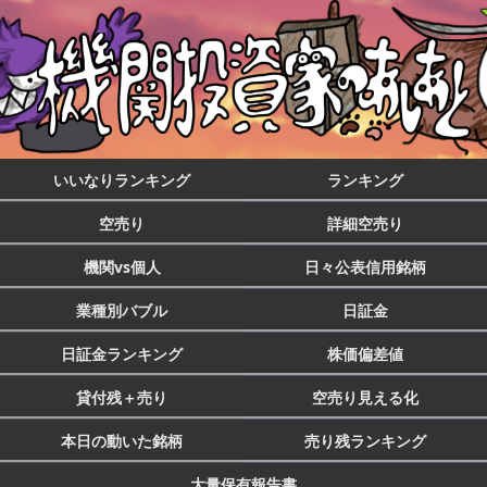
いいなりランキング
ランキング
空売り
詳細空売り
機関vs個人
日々公表信用銘柄
業種別バブル
日証金
日証金ランキング
株価偏差値
貸付残＋売り
空売り見える化
本日の動いた銘柄
売り残ランキング
大量保有報告書