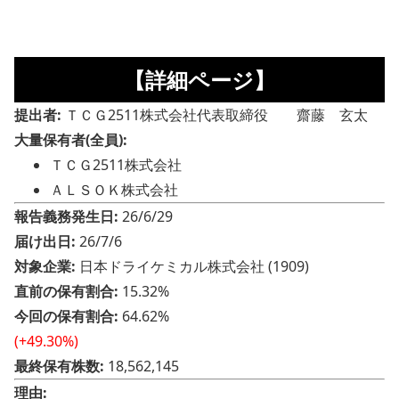
【詳細ページ】
提出者:
ＴＣＧ2511株式会社代表取締役 齋藤 玄太
大量保有者(全員):
ＴＣＧ2511株式会社
ＡＬＳＯＫ株式会社
報告義務発生日:
26/6/29
届け出日:
26/7/6
対象企業:
日本ドライケミカル株式会社 (1909)
直前の保有割合:
15.32%
今回の保有割合:
64.62%
(+49.30%)
最終保有株数:
18,562,145
理由: