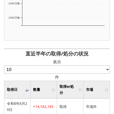
-1000万株
-1500万株
直近半年の取得/処分の状況
表示
件
取得or処
取得日
数量
市場
分
令和8年6月2
+14,162,145
取得
市場外
9日