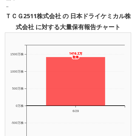
－
ＴＣＧ2511株式会社 の 日本ドライケミカル株
式会社 に対する大量保有報告チャート
1416.2万
1416.2万
1500万株
取得
取得
1000万株
500万株
0万株
6/29
-500万株