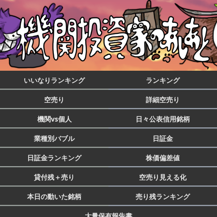
いいなりランキング
ランキング
空売り
詳細空売り
機関vs個人
日々公表信用銘柄
業種別バブル
日証金
日証金ランキング
株価偏差値
貸付残＋売り
空売り見える化
本日の動いた銘柄
売り残ランキング
大量保有報告書