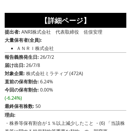
【詳細ページ】
提出者:
ANRI株式会社 代表取締役 佐俣安理
大量保有者(全員):
ＡＮＲＩ株式会社
報告義務発生日:
26/7/2
届け出日:
26/7/8
対象企業:
株式会社ミラティブ (472A)
直前の保有割合:
6.24%
今回の保有割合:
0.00%
(-6.24%)
最終保有株数:
50
理由:
・株券等保有割合が１％以上減少したこと ・(6) 「当該株