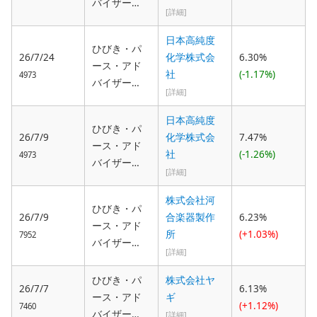
バイザー
綜合法律事
[詳細]
ズ・エスピ
務所弁護
ーシー(Hibiki
日本高純度
士 森 祐
ひびき・パ
Path Advisor
26/7/24
化学株式会
6.30%
輔
ース・アド
s SPC), ひび
社
(-1.17%)
4973
バイザー
き・パー
[詳細]
ズ・エスピ
ス・アドバ
ーシー(Hibiki
日本高純度
イザーズ
ひびき・パ
Path Advisor
26/7/9
化学株式会
7.47%
２・エスピ
ース・アド
s SPC), 敬和
社
(-1.26%)
ーシー(Hibiki
4973
バイザー
綜合法律事
Path Advisor
[詳細]
ズ・エスピ
務所弁護
s 2 SPC), 敬
ーシー(Hibiki
株式会社河
士 森 祐
和綜合法律
ひびき・パ
Path Advisor
26/7/9
合楽器製作
6.23%
輔
事務所弁護
ース・アド
s SPC), 敬和
所
(+1.03%)
7952
士 森 祐
バイザー
綜合法律事
[詳細]
輔
ズ・エスピ
務所弁護
ーシー(Hibiki
ひびき・パ
株式会社ヤ
士 森 祐
26/7/7
6.13%
Path Advisor
ース・アド
ギ
輔
(+1.12%)
7460
s SPC), 敬和
バイザー
[詳細]