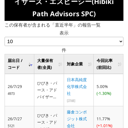
イザーズ・エスピーシー(Hibiki
Path Advisors SPC)
この保有者が含まれる「直近半年」の報告一覧
表示
件
届出日 /
大量保有
今回比率
対象企業
コード
者(全員)
(前回比)
日本高純度
ひびき・パ
26/7/29
化学株式会
5.00%
ース・アド
社
(-1.30%)
4973
バイザー
[詳細]
ズ・エスピ
ーシー(Hibiki
藤倉コンポ
ひびき・パ
Path Advisor
26/7/27
ジット株式
11.77%
ース・アド
s SPC), 敬和
会社
(+1.01%)
5121