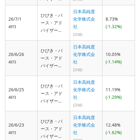
綜合法律事
ズ・エスピ
日本高純度
務所弁護
ーシー(Hibiki
ひびき・パ
26/7/1
化学株式会
8.73%
士 森 祐
Path Advisor
ース・アド
社
(-1.32%)
輔
4973
s SPC), 敬和
バイザー
[詳細]
綜合法律事
ズ・エスピ
務所弁護
ーシー(Hibiki
日本高純度
ひびき・パ
士 森 祐
Path Advisor
26/6/26
化学株式会
10.05%
ース・アド
輔
s SPC), 敬和
社
(-1.14%)
4973
バイザー
綜合法律事
[詳細]
ズ・エスピ
務所弁護
ーシー(Hibiki
日本高純度
士 森 祐
ひびき・パ
Path Advisor
26/6/25
化学株式会
11.19%
輔
ース・アド
s SPC), 敬和
社
(-1.29%)
4973
バイザー
綜合法律事
[詳細]
ズ・エスピ
務所弁護
ーシー(Hibiki
日本高純度
士 森 祐
ひびき・パ
Path Advisor
26/6/23
化学株式会
12.48%
輔
ース・アド
s SPC), 敬和
社
(-1.62%)
4973
バイザー
綜合法律事