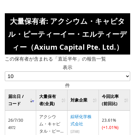
大量保有者: アクシウム・キャピタ
ル・ピーティーイー・エルティーデ
ィー（Axium Capital Pte. Ltd.）
この保有者が含まれる「直近半年」の報告一覧
表示
件
届出日 /
大量保有
今回比率
対象企業
コード
者(全員)
(前回比)
アクシウ
綜研化学株
26/7/30
23.61%
ム・キャピ
式会社
(+1.01%)
4972
タル・ピー
[詳細]