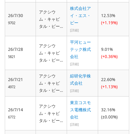
ティーイ
株式会社ア
ー・エルテ
アクシウ
26/7/30
イ・エス・
12.53%
ィーディー
ム・キャピ
ビー
(+1.19%)
9702
（Axium Ca
タル・ピー
[詳細]
pital Pte. Lt
ティーイ
d.）, 弁護
ー・エルテ
平河ヒュー
アクシウ
士 大草康
ィーディー
26/7/28
テック株式
9.01%
ム・キャピ
平
（Axium Ca
会社
(+0.36%)
5821
タル・ピー
pital Pte. Lt
[詳細]
ティーイ
d.）, 弁護
ー・エルテ
アクシウ
綜研化学株
士 大草康
26/7/21
22.60%
ィーディー
ム・キャピ
式会社
平
(+1.13%)
4972
（Axium Ca
タル・ピー
[詳細]
pital Pte. Lt
ティーイ
東京コスモ
d.）, 弁護
ー・エルテ
アクシウ
26/7/14
ス電機株式
32.16%
士 大草康
ィーディー
ム・キャピ
会社
(±0.00%)
平
6772
（Axium Ca
タル・ピー
[詳細]
pital Pte. Lt
ティーイ
d.）, 弁護