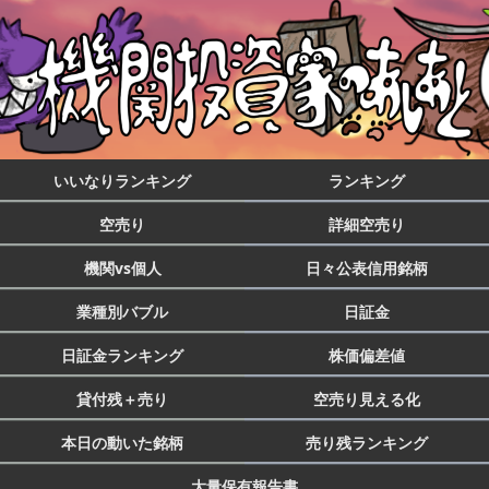
いいなりランキング
ランキング
空売り
詳細空売り
機関vs個人
日々公表信用銘柄
業種別バブル
日証金
日証金ランキング
株価偏差値
貸付残＋売り
空売り見える化
本日の動いた銘柄
売り残ランキング
大量保有報告書