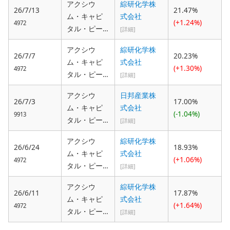
ー・エルテ
アクシウ
綜研化学株
26/7/13
21.47%
士 大草康
ィーディー
ム・キャピ
式会社
(+1.24%)
平
4972
（Axium Ca
タル・ピー
[詳細]
pital Pte. Lt
ティーイ
アクシウ
綜研化学株
d.）, 弁護
ー・エルテ
26/7/7
20.23%
ム・キャピ
式会社
士 大草康
ィーディー
(+1.30%)
4972
タル・ピー
平
[詳細]
（Axium Ca
ティーイ
pital Pte. Lt
アクシウ
日邦産業株
ー・エルテ
26/7/3
17.00%
d.）, 弁護
ム・キャピ
式会社
ィーディー
(-1.04%)
士 大草康
9913
タル・ピー
[詳細]
（Axium Ca
平
ティーイ
pital Pte. Lt
アクシウ
綜研化学株
ー・エルテ
26/6/24
18.93%
d.）, 弁護
ム・キャピ
式会社
ィーディー
(+1.06%)
士 大草康
4972
タル・ピー
[詳細]
（Axium Ca
平
ティーイ
pital Pte. Lt
アクシウ
綜研化学株
ー・エルテ
26/6/11
17.87%
d.）, 弁護
ム・キャピ
式会社
ィーディー
(+1.64%)
士 大草康
4972
タル・ピー
[詳細]
（Axium Ca
平
ティーイ
pital Pte. Lt