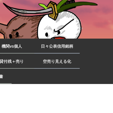
機関vs個人
日々公表信用銘柄
貸付残＋売り
空売り見える化
書