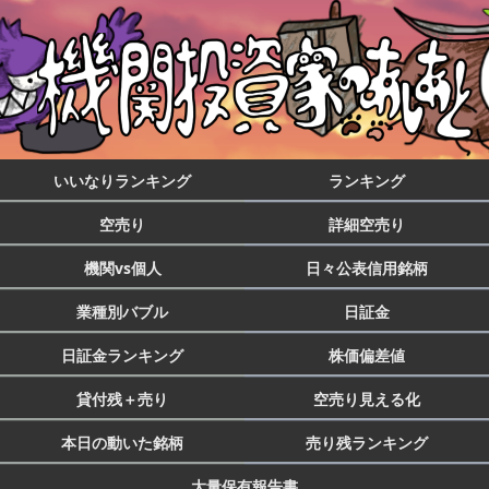
いいなりランキング
ランキング
空売り
詳細空売り
機関vs個人
日々公表信用銘柄
業種別バブル
日証金
日証金ランキング
株価偏差値
貸付残＋売り
空売り見える化
本日の動いた銘柄
売り残ランキング
大量保有報告書