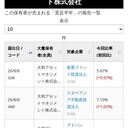
ト株式会社
この保有者が含まれる「直近半年」の報告一覧
表示
件
届出日 /
大量保有
今回比率
対象企業
コード
者(全員)
(前回比)
大和アセッ
産業ファン
26/8/6
5.67%
トマネジメ
ド投資法人
(+5.67%)
3249
ント株式会
[詳細]
社
スターアジ
大和アセッ
26/8/6
ア不動産投
7.10%
トマネジメ
資法人
(+1.02%)
3468
ント株式会
[詳細]
社
アドバン