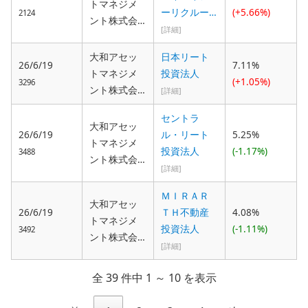
トマネジメ
ーリクルー
(+5.66%)
2124
ント株式会
トメント
[詳細]
社
大和アセッ
日本リート
26/6/19
7.11%
トマネジメ
投資法人
(+1.05%)
3296
ント株式会
[詳細]
社
セントラ
大和アセッ
26/6/19
ル・リート
5.25%
トマネジメ
投資法人
(-1.17%)
3488
ント株式会
[詳細]
社
ＭＩＲＡＲ
大和アセッ
26/6/19
ＴＨ不動産
4.08%
トマネジメ
投資法人
(-1.11%)
3492
ント株式会
[詳細]
社
全 39 件中 1 ～ 10 を表示