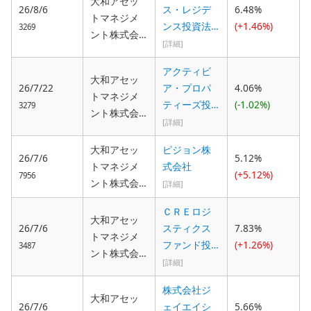
大和アセッ
26/8/6
ス・レジデ
6.48%
トマネジメ
ンス投資法
(+1.46%)
3269
ント株式会
人
[詳細]
社
アクティビ
大和アセッ
26/7/22
ア・プロパ
4.06%
トマネジメ
ティーズ投
(-1.02%)
3279
ント株式会
資法人
[詳細]
社
大和アセッ
ピジョン株
26/7/6
5.12%
トマネジメ
式会社
(+5.12%)
7956
ント株式会
[詳細]
社
ＣＲＥロジ
大和アセッ
26/7/6
スティクス
7.83%
トマネジメ
ファンド投
(+1.26%)
3487
ント株式会
資法人
[詳細]
社
株式会社ジ
大和アセッ
26/7/6
ェイエイシ
5.66%