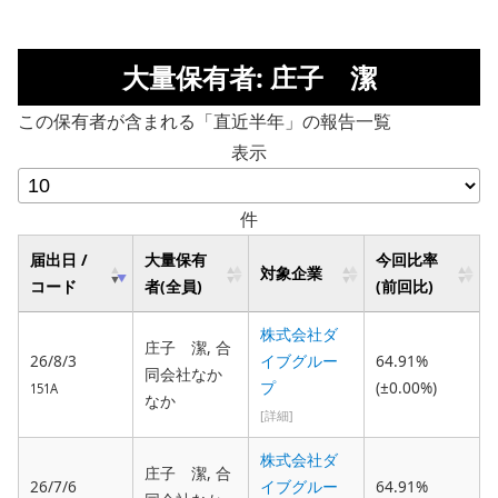
大量保有者: 庄子 潔
この保有者が含まれる「直近半年」の報告一覧
表示
件
届出日 /
大量保有
今回比率
対象企業
コード
者(全員)
(前回比)
株式会社ダ
庄子 潔, 合
26/8/3
イブグルー
64.91%
同会社なか
プ
(±0.00%)
151A
なか
[詳細]
株式会社ダ
庄子 潔, 合
26/7/6
イブグルー
64.91%