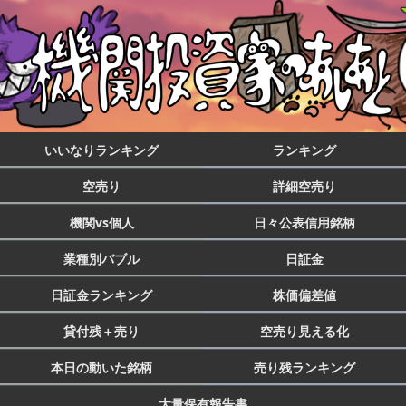
いいなりランキング
ランキング
空売り
詳細空売り
機関vs個人
日々公表信用銘柄
業種別バブル
日証金
日証金ランキング
株価偏差値
貸付残＋売り
空売り見える化
本日の動いた銘柄
売り残ランキング
大量保有報告書