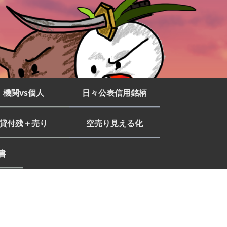
機関vs個人
日々公表信用銘柄
貸付残＋売り
空売り見える化
書