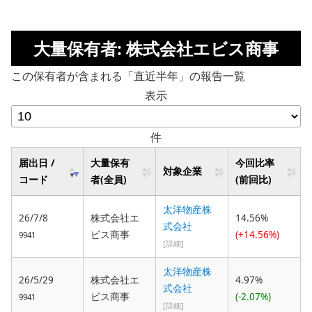
大量保有者: 株式会社エビス商事
この保有者が含まれる「直近半年」の報告一覧
表示
件
届出日 /
大量保有
今回比率
対象企業
コード
者(全員)
(前回比)
太洋物産株
26/7/8
株式会社エ
14.56%
式会社
ビス商事
(+14.56%)
9941
[詳細]
太洋物産株
26/5/29
株式会社エ
4.97%
式会社
ビス商事
(-2.07%)
9941
[詳細]