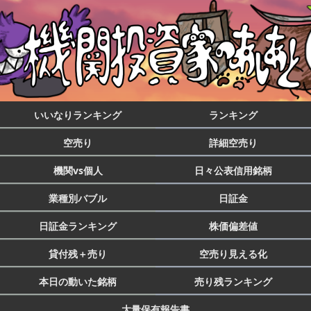
いいなりランキング
ランキング
空売り
詳細空売り
機関vs個人
日々公表信用銘柄
業種別バブル
日証金
日証金ランキング
株価偏差値
貸付残＋売り
空売り見える化
本日の動いた銘柄
売り残ランキング
大量保有報告書