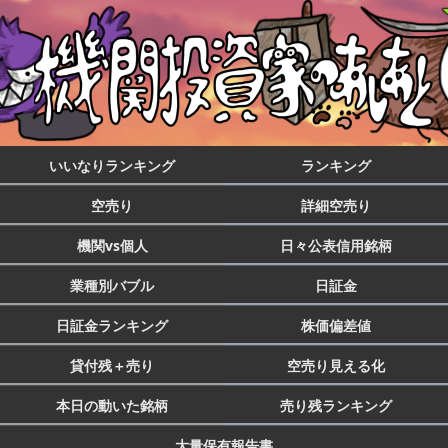
いいなりランキング
ランキング
空売り
詳細空売り
機関vs個人
日々公表信用銘柄
業種別バブル
日証金
日証金ランキング
株価偏差値
貸付残＋売り
空売り見える化
本日の動いた銘柄
売り残ランキング
大量保有報告書