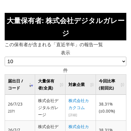
大量保有者: 株式会社デジタルガレー
ジ
この保有者が含まれる「直近半年」の報告一覧
表示
件
届出日 /
大量保有
今回比率
対象企業
コード
者(全員)
(前回比)
株式会社デ
株式会社カ
26/7/23
38.31%
ジタルガレ
カクコム
(±0.00%)
2371
ージ
[詳細]
株式会社デ
株式会社カ
26/7/7
38.31%