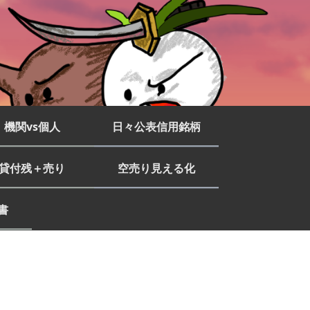
機関vs個人
日々公表信用銘柄
貸付残＋売り
空売り見える化
書