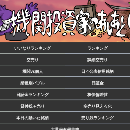
いいなりランキング
ランキング
空売り
詳細空売り
機関vs個人
日々公表信用銘柄
業種別バブル
日証金
日証金ランキング
株価偏差値
貸付残＋売り
空売り見える化
本日の動いた銘柄
売り残ランキング
大量保有報告書