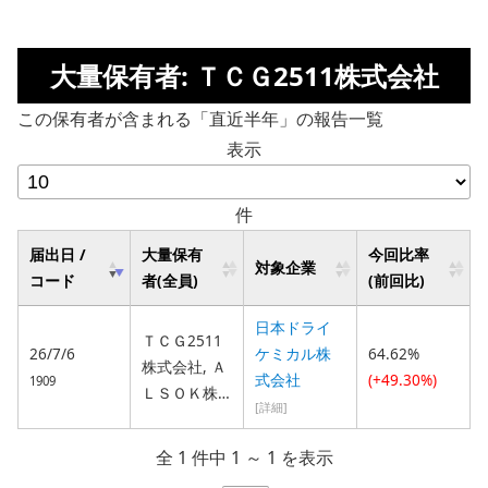
大量保有者: ＴＣＧ2511株式会社
この保有者が含まれる「直近半年」の報告一覧
表示
件
届出日 /
大量保有
今回比率
対象企業
コード
者(全員)
(前回比)
日本ドライ
ＴＣＧ2511
26/7/6
ケミカル株
64.62%
株式会社, Ａ
式会社
(+49.30%)
1909
ＬＳＯＫ株
[詳細]
式会社
全 1 件中 1 ～ 1 を表示