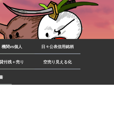
機関vs個人
日々公表信用銘柄
貸付残＋売り
空売り見える化
書