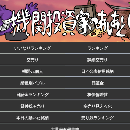
いいなりランキング
ランキング
空売り
詳細空売り
機関vs個人
日々公表信用銘柄
業種別バブル
日証金
日証金ランキング
株価偏差値
貸付残＋売り
空売り見える化
本日の動いた銘柄
売り残ランキング
大量保有報告書