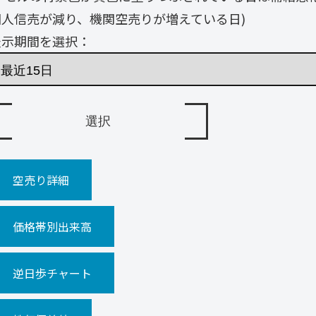
個人信売が減り、機関空売りが増えている日)
表示期間を選択：
空売り詳細
価格帯別出来高
逆日歩チャート