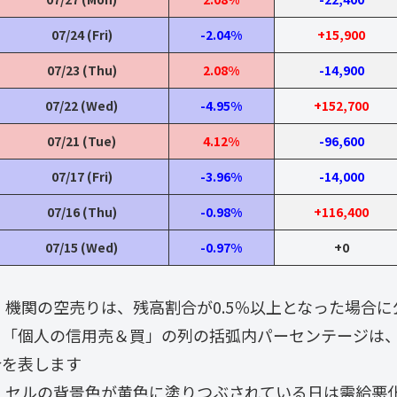
07/24 (Fri)
-2.04%
+15,900
07/23 (Thu)
2.08%
-14,900
07/22 (Wed)
-4.95%
+152,700
07/21 (Tue)
4.12%
-96,600
07/17 (Fri)
-3.96%
-14,000
07/16 (Thu)
-0.98%
+116,400
07/15 (Wed)
-0.97%
+0
・ 機関の空売りは、残高割合が0.5％以上となった場合
・「個人の信用売＆買」の列の括弧内パーセンテージは
合を表します
・ セルの背景色が黄色に塗りつぶされている日は需給悪