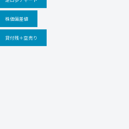
株価偏差値
貸付残＋空売り