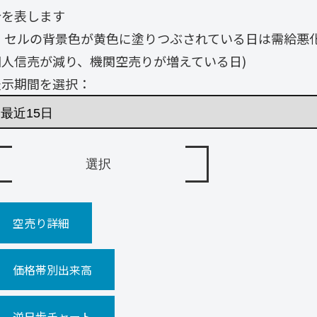
合を表します
・ セルの背景色が黄色に塗りつぶされている日は需給悪
個人信売が減り、機関空売りが増えている日)
表示期間を選択：
空売り詳細
価格帯別出来高
逆日歩チャート