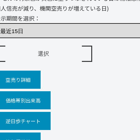
個人信売が減り、機関空売りが増えている日)
表示期間を選択：
空売り詳細
価格帯別出来高
逆日歩チャート