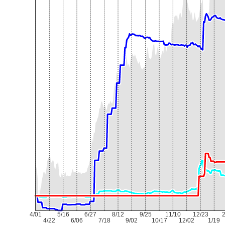
4/01
5/16
6/27
8/12
9/25
11/10
12/23
2
4/22
6/06
7/18
9/02
10/17
12/02
1/19