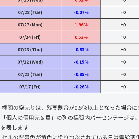
07/28 (Tue)
-0.07%
+0
07/27 (Mon)
1.96%
+0
07/24 (Fri)
0.53%
+0
07/23 (Thu)
-0.83%
+0
07/22 (Wed)
-0.15%
+0
07/21 (Tue)
-0.85%
+0
07/17 (Fri)
-0.26%
+0
・ 機関の空売りは、残高割合が0.5％以上となった場合
・「個人の信用売＆買」の列の括弧内パーセンテージは
合を表します
・ セルの背景色が黄色に塗りつぶされている日は需給悪