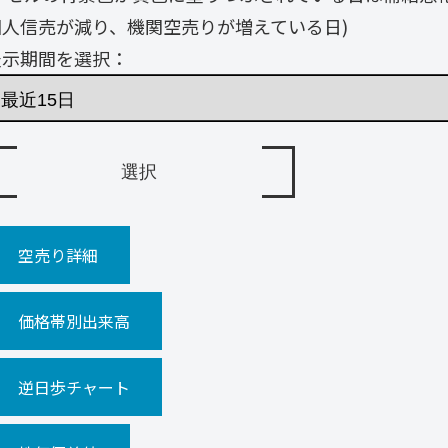
個人信売が減り、機関空売りが増えている日)
表示期間を選択：
空売り詳細
価格帯別出来高
逆日歩チャート