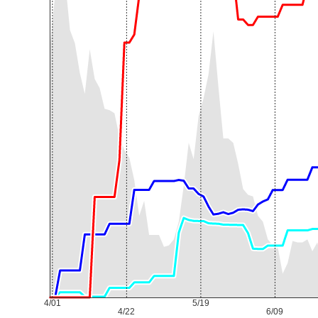
4/01
5/19
4/22
6/09