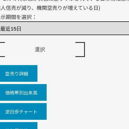
個人信売が減り、機関空売りが増えている日)
表示期間を選択：
空売り詳細
価格帯別出来高
逆日歩チャート