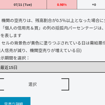
07/21 (Tue)
0.98%
+0
・ 機関の空売りは、残高割合が0.5％以上となった場合
・「個人の信用売＆買」の列の括弧内パーセンテージは
合を表します
・ セルの背景色が黄色に塗りつぶされている日は需給悪
個人信売が減り、機関空売りが増えている日)
表示期間を選択：
空売り詳細