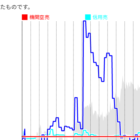
たものです。
機関空売
信用売