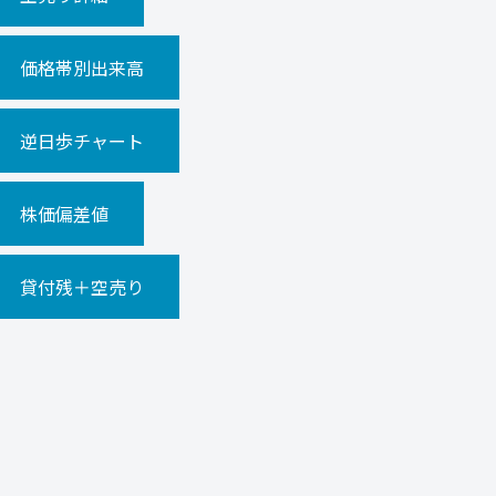
価格帯別出来高
逆日歩チャート
株価偏差値
貸付残＋空売り