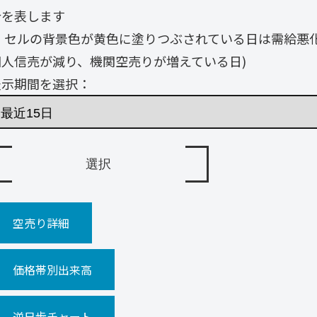
合を表します
・ セルの背景色が黄色に塗りつぶされている日は需給悪
個人信売が減り、機関空売りが増えている日)
表示期間を選択：
空売り詳細
価格帯別出来高
逆日歩チャート