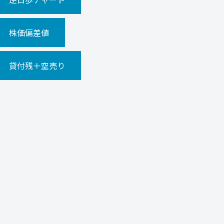
株価偏差値
貸付残＋空売り