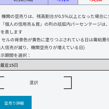
・ 機関の空売りは、残高割合が0.5％以上となった場合
・「個人の信用売＆買」の列の括弧内パーセンテージは
合を表します
・ セルの背景色が黄色に塗りつぶされている日は需給悪
個人信売が減り、機関空売りが増えている日)
表示期間を選択：
空売り詳細