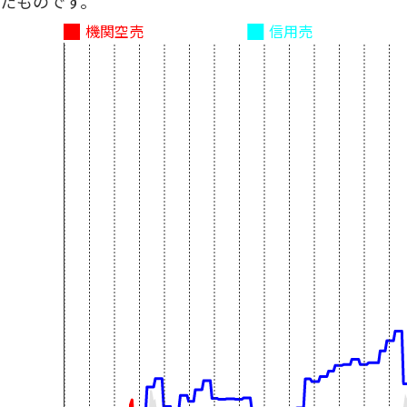
たものです。
機関空売
信用売