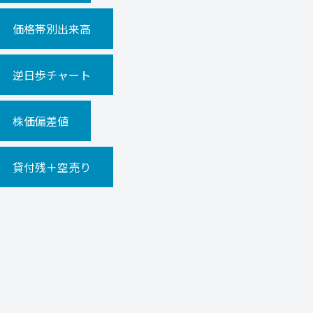
価格帯別出来高
逆日歩チャート
株価偏差値
貸付残＋空売り