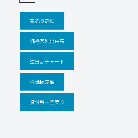
空売り詳細
価格帯別出来高
逆日歩チャート
株価偏差値
貸付残＋空売り