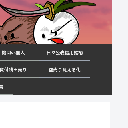
機関vs個人
日々公表信用銘柄
貸付残＋売り
空売り見える化
書