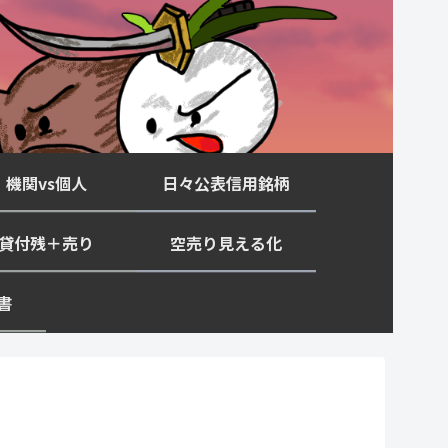
機関vs個人
日々公表信用銘柄
貸付残＋売り
空売り見える化
書