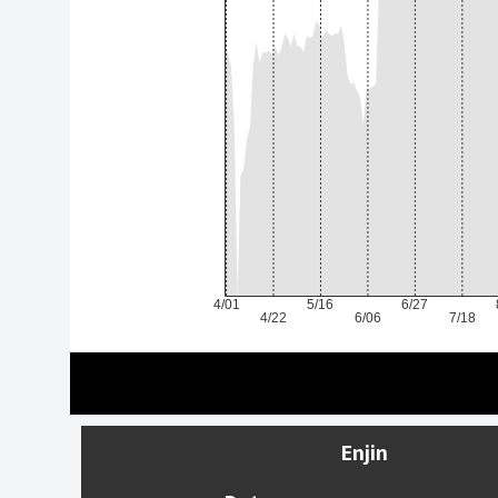
4/01
5/16
6/27
4/22
6/06
7/18
Enjin