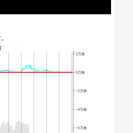
す。
買
2万株
0万株
−2万株
−4万株
−6万株