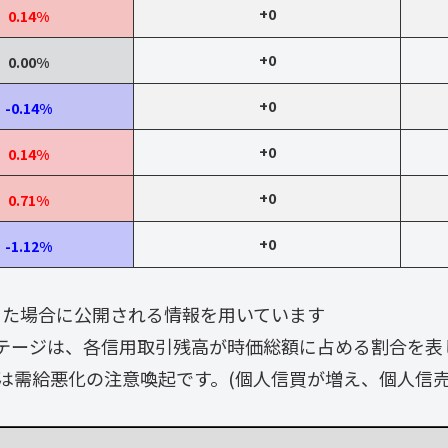
+0
0.14%
+0
0.00%
+0
-0.14%
+0
0.14%
+0
0.71%
+0
-1.12%
なった場合に公開される情報を用いています
テージは、各信用取引残高が時価総額に占める割合を表
は需給悪化の注意喚起です。(個人信買が増え、個人信売