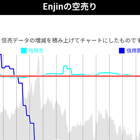
Enjinの空売り
、信売データの増減を積み上げてチャートにしたもので
信用売
信用