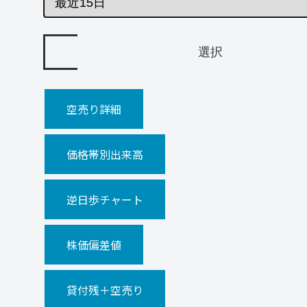
空売り詳細
価格帯別出来高
逆日歩チャート
株価偏差値
貸付残＋空売り