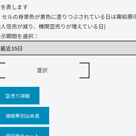
合を表します
・ セルの背景色が黄色に塗りつぶされている日は需給悪
個人信売が減り、機関空売りが増えている日)
表示期間を選択：
空売り詳細
価格帯別出来高
逆日歩チャート