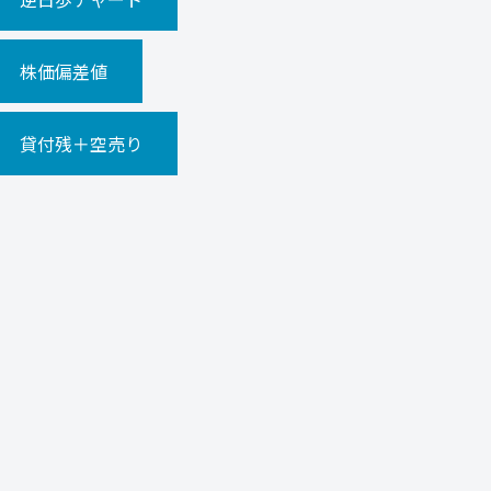
株価偏差値
貸付残＋空売り